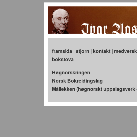
framsida
|
stjorn
|
kontakt
|
medversk
bokstova
Høgnorskringen
Norsk Bokreidingslag
Mållekken (høgnorskt uppslagsver